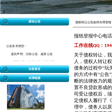
滚动公告
债权转让公告如何办理登报
报纸登报中心电话
工作在线
：
公告发布类型：
QQ
194
遗失声明、注销公告、减资公告
关于债权转让，我
人，债权人转让权
清算公告、合并公告、分立公告
债务的过程中“玩
催款公告、拆迁公告、海事公告
访客留言
的方式中有“公告
迁坟公告、法院公告、送达公告
友情链接
断的法律效力的规
开业公告、破产公告、协查公告
置不良贷款形成的
冒用声明、致歉公告、招标公告
司受让债权后，须
定债权人履行了《
企业迁址公告、房屋权属转移公告
理中，债务人以原
股权转让公告、解除合同公告等