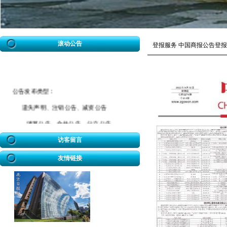
滚动公告
登报服务 中国商报公告登报
公告发布类型：
遗失声明、注销公告、减资公告
清算公告、合并公告、分立公告
催款公告、拆迁公告、海事公告
访客留言
迁坟公告、法院公告、送达公告
友情链接
开业公告、破产公告、协查公告
冒用声明、致歉公告、招标公告
企业迁址公告、房屋权属转移公告
股权转让公告、解除合同公告等