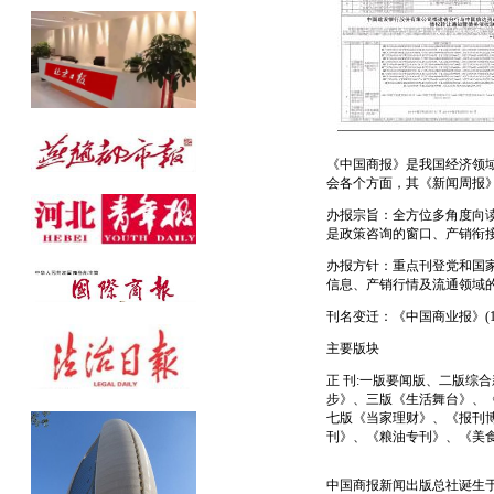
公告发布热线：010-61429368
《中国商报》是我国经济领
会各个方面，其《新闻周报
办报宗旨：全方位多角度向
是政策咨询的窗口、产销衔
办报方针：重点刊登党和国
信息、产销行情及流通领域
刊名变迁：《中国商业报》(1985
主要版块
正 刊:一版要闻版、二版综
步》、三版《生活舞台》、
七版《当家理财》、《报刊博
刊》、《粮油专刊》、《美
中国商报新闻出版总社诞生