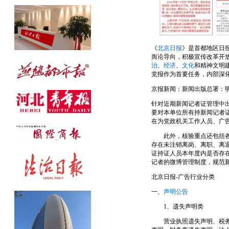
公告发布热线：010-61429368
《
北京日报
》是首都地区日
舆论导向，积极宣传改革开
治
、
经济
、
文化
和精神文明
党报作为首要任务，内部深化
京报新闻：新闻出版总署：
针对近期新闻记者证管理中
要对本单位所有持新闻记者
在为党政机关工作人员、广
此外，核验重点还包括各新
存在未注销离岗、离职、离
证持证人员本年度内是否存
记者的微博管理制度，规范
北京日报-广告行业分类
一、
声明公告
1、遗失声明类
营业执照遗失声明、税务登