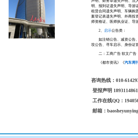
声明、财务章遗失声明、法
明、报到证遗失声明、导游
租赁合同遗失声明、车辆购
案登记表遗失声明、外商投
师资格证、医师执业证、导
2、
启示
公告类：
如注销公告、减资公告、清
坟公告、寻车启示、身份证
二：工商广告 软文广告
《都市资讯》《
汽车周
咨询热线：
010-61429
登报声明
189311486
工作在线
QQ
：
19405
邮箱：
baosheyunyin