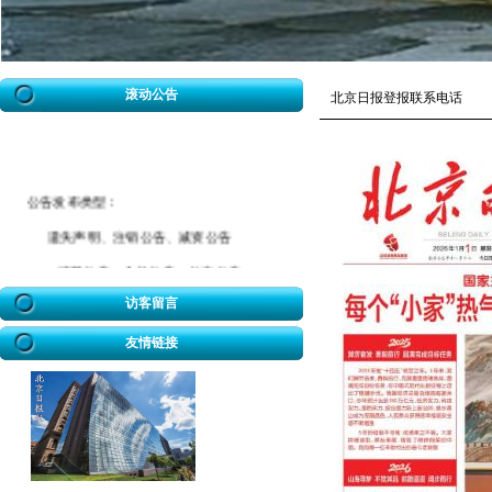
滚动公告
北京日报登报联系电话
公告发布类型：
遗失声明、注销公告、减资公告
清算公告、合并公告、分立公告
催款公告、拆迁公告、海事公告
访客留言
迁坟公告、法院公告、送达公告
友情链接
开业公告、破产公告、协查公告
冒用声明、致歉公告、招标公告
企业迁址公告、房屋权属转移公告
股权转让公告、解除合同公告等