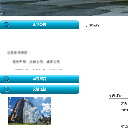
滚动公告
北京商报
公告发布类型：
遗失声明、注销公告、减资公告
清算公告、合并公告、分立公告
催款公告、拆迁公告、海事公告
访客留言
迁坟公告、法院公告、送达公告
友情链接
发表评论
开业公告、破产公告、协查公告
大名
冒用声明、致歉公告、招标公告
Emai
企业迁址公告、房屋权属转移公告
股权转让公告、解除合同公告等
评论