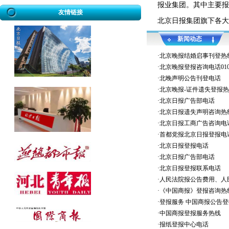
报业集团。其中主要报
公告发布热线：010-61429368
友情链接
北京日报集团旗下各大
新闻动态
·
北京晚报结婚启事刊登热
·
北京晚报登报咨询电话010-6
·
北晚声明公告刊登电话
·
北京晚报-证件遗失登报
·
北京日报广告部电话
·
北京日报遗失声明咨询热
·
北京日报工商广告咨询电
·
首都党报北京日报登报电
·
北京日报登报电话
·
北京日报广告部电话
·
北京日报登报联系电话
·
人民法院报公告费用、人民法
·
《中国商报》登报咨询热
·
登报服务 中国商报公告登
·
中国商报登报服务热线
·
报纸登报中心电话