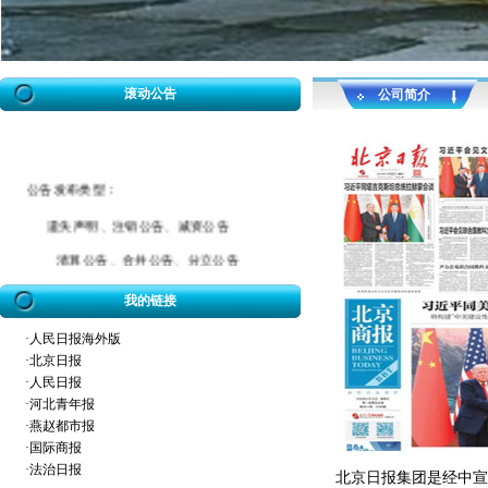
滚动公告
公司简介
公告发布类型：
遗失声明、注销公告、减资公告
清算公告、合并公告、分立公告
催款公告、拆迁公告、海事公告
我的链接
迁坟公告、法院公告、送达公告
·
人民日报海外版
开业公告、破产公告、协查公告
·
北京日报
·
人民日报
冒用声明、致歉公告、招标公告
·
河北青年报
·
燕赵都市报
企业迁址公告、房屋权属转移公告
·
国际商报
股权转让公告、解除合同公告等
·
法治日报
北京日报集团是经中宣